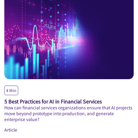
4
Min
A
5 Best Practices for AI in Financial Services
A
How can financial services organizations ensure that AI projects
A
move beyond prototype into production, and generate
A
enterprise value?
Pa
Ac
Article
se
Ar
ca