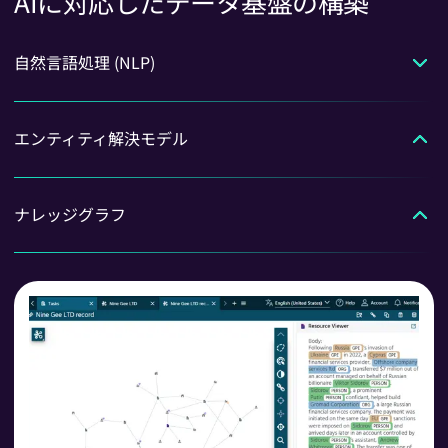
AIに対応したデータ基盤の構築
自然言語処理 (NLP)
SAR、内部報告書、メディアコンテンツ、事件メモなどの非構造化
ソースから構造化情報を抽出します。
エンティティ解決モデル
ソースやシステム間で断片的で一貫性のないデータをマッチングお
よびリンクし、人、組織、場所の統一されたプロファイルを作成し
ます。
ナレッジグラフ
エンティティ、取引、イベントを分析・視覚化できるグラフに変換
し、実用的なインサイトを発見できます。