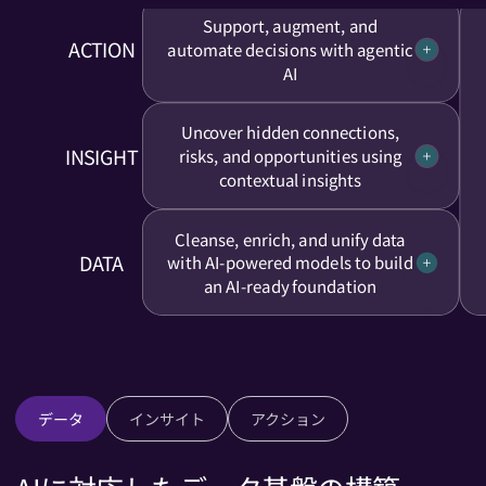
Support, augment, and
ACTION
automate decisions with agentic
Closed
AI
Uncover hidden connections,
INSIGHT
risks, and opportunities using
Closed
contextual insights
Cleanse, enrich, and unify data
DATA
with AI-powered models to build
Closed
an AI-ready foundation
データ
インサイト
アクション