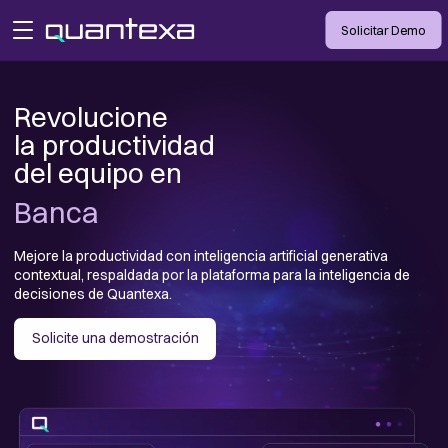
Solicitar Demo
open menu
Revolucione 

la productividad 

del equipo en 
Banca
Telecomunicaciones
Mejore la productividad con inteligencia artificial generativa
contextual, respaldada por la plataforma para la inteligencia de
decisiones de Quantexa.
Seguros
Solicite una demostración
Sector público
Banca