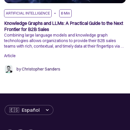
ARTIFICIAL INTELLIGENCE
6
Min
A
Knowledge Graphs and LLMs: A Practical Guide to the Next
It
Ex
Frontier for B2B Sales
cu
Combining large language models and knowledge graph
ca
technologies allows organizations to provide their B2B sales
teams with rich, contextual, and timely data at their fingertips via a
Ar
simple conversational interface.
Article
by
Christopher Sanders
Idioma