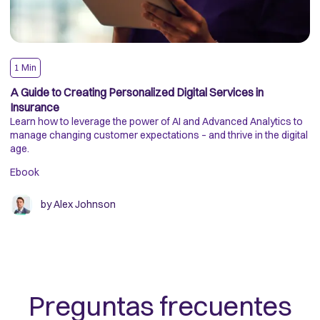
1
Min
I
A Guide to Creating Personalized Digital Services in
T
Insurance
De
Learn how to leverage the power of AI and Advanced Analytics to
By
manage changing customer expectations – and thrive in the digital
pr
age.
re
Ebook
Ar
by
Alex Johnson
Preguntas frecuentes