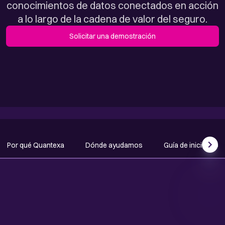
conocimientos de datos conectados en acción
a lo largo de la cadena de valor del seguro.
Solicitar una demostración
Por qué Quantexa
Dónde ayudamos
Guía de inicio rápi
Scrol
POR QUÉ QUANTEXA