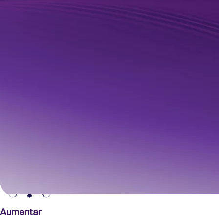
Mejorar

ratios de pérdidas
Automatice la toma de decisiones
de segmentación de riesgos para
detener las fugas, evitar el fraude y
ahorrar en indemnizaciones,
mejorando los ratios de
siniestralidad entre un 1% y un 3%.
Aumentar
