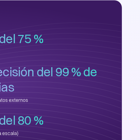
del 75 %
cisión del 99 % de
ias
atos externos
del 80 %
a escala)