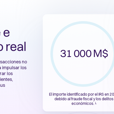
 e
o real
31 000 M$
ansacciones no
a impulsar los
ar los
ientes,
sus
El importe identificado por el IRS en 2
debido al fraude fiscal y los delitos
económicos
.
1