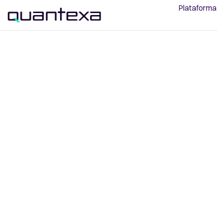
Plataforma
Prevención de
Lavado de Din
Reducir falsos positivos. Automatizar y aument
investigaciones y visualizar conexiones ocultas