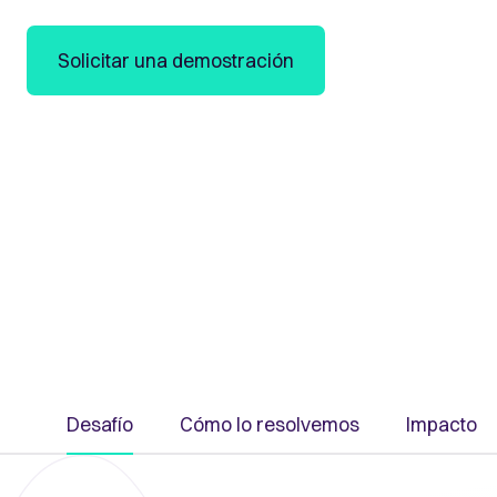
del cumplimiento con más confianza en su cobe
Solicitar una demostración
Desafío
Cómo lo resolvemos
Impacto