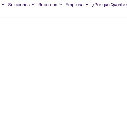
Soluciones
Recursos
Empresa
¿Por qué Quante
l
ero
ar las
. Reducir el costo