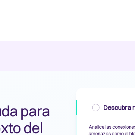
uda para
Descubra 
xto del
Analice las conexiones
amenazas como el blan