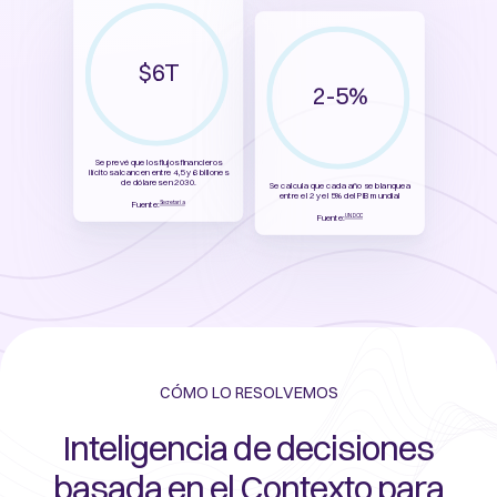
$6T
2-5%
Se prevé que los flujos financieros
ilícitos alcancen entre 4,5 y 6 billones
de dólares en 2030.
Se calcula que cada año se blanquea
entre el 2 y el 5% del PIB mundial
Fuente:
Secretaría
Fuente:
UNDOC
CÓMO LO RESOLVEMOS
Inteligencia de decisiones
basada en el Contexto para