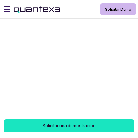
Solicitar Demo
open menu
Investigaciones
dirigidas por
servicios de
inteligencia
Investigaciones más inteligentes gracias al
Contexto
Solicitar una demostración