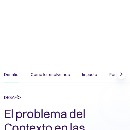
Desafío
Cómo lo resolvemos
Impacto
Por qué Q
Scrol
DESAFÍO
El problema del
Contexto en las