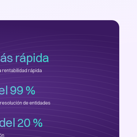
ás rápida
 rentabilidad rápida
el 99 %
 resolución de entidades
del 20 %
ón