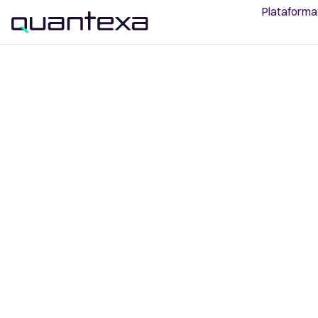
Plataforma
Inteligencia so
cliente
Obtenga una visión de 360° conectada de sus cl
potenciales. Ofrezca experiencias digitales hi