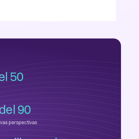
l 50
del 90
uevas perspectivas