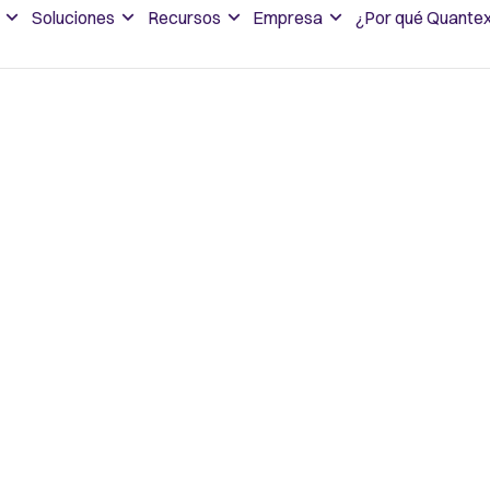
Soluciones
Recursos
Empresa
¿Por qué Quante
bre el
ientes y clientes
perpersonalizadas.