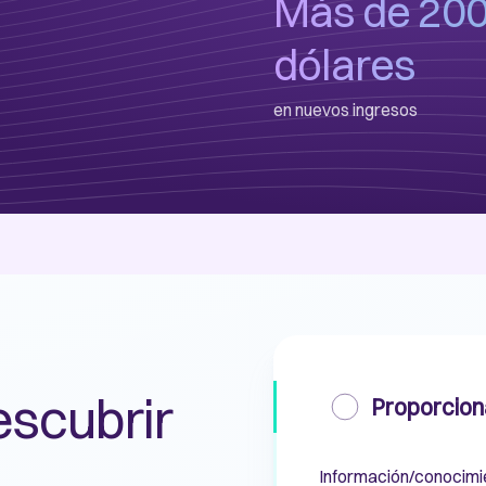
Más de 200
dólares
en nuevos ingresos
scubrir
Proporcion
Información/conocimie