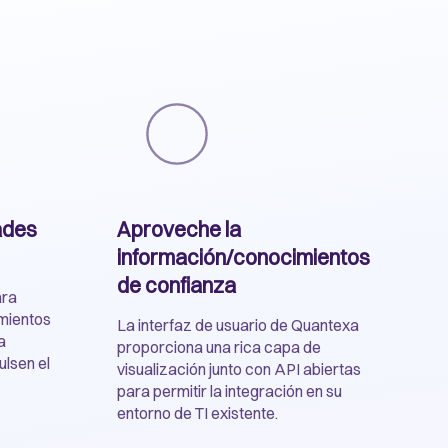
ades
Aproveche la
información/conocimientos
de confianza
ara
mientos
La interfaz de usuario de Quantexa
a
proporciona una rica capa de
ulsen el
visualización junto con API abiertas
para permitir la integración en su
entorno de TI existente.