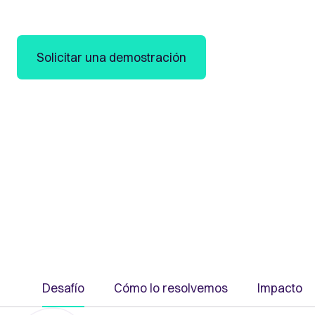
Utilice información/conocimientos en tiempo re
compromiso significativo.
Solicitar una demostración
Desafío
Cómo lo resolvemos
Impacto