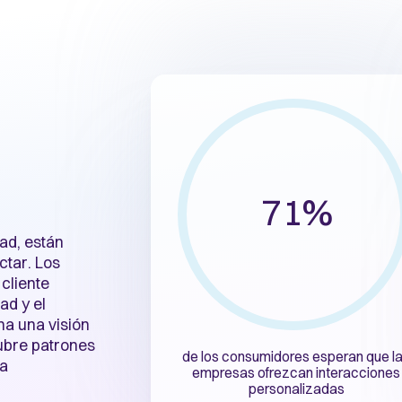
71%
dad, están
ctar. Los
cliente
ad y el
na una visión
cubre patrones
de los consumidores esperan que l
la
empresas ofrezcan interacciones
personalizadas