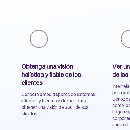
Obtenga una visión
Ver un
holística y fiable de los
de las
clientes
Interrela
para obt
Conecte datos dispares de sistemas
Conozca 
internos y fuentes externas para
como las
obtener una visión de 360° de sus
hogares,
clientes.
corporat
suministr