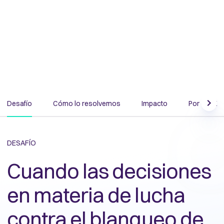
Desafío
Cómo lo resolvemos
Impacto
Por qué Q
Scrol
DESAFÍO
Cuando las decisiones
en materia de lucha
contra el blanqueo de