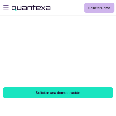
Solicitar Demo
open menu
Comercio Lucha
contra el blanqueo
de capitales
El contexto en el centro de los delitos
económicos basados en el comercio
Solicitar una demostración