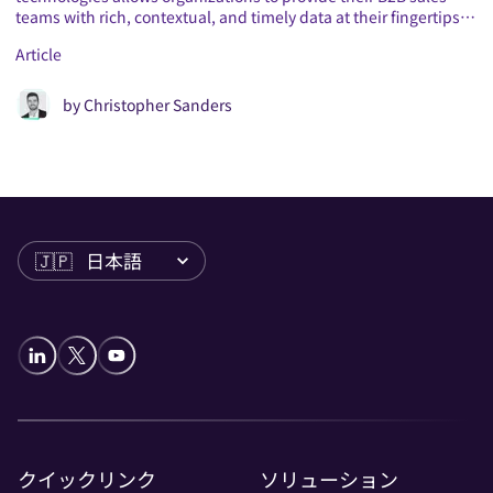
teams with rich, contextual, and timely data at their fingertips
Ar
via a simple conversational interface.
Article
by
Christopher Sanders
言語
クイックリンク
ソリューション