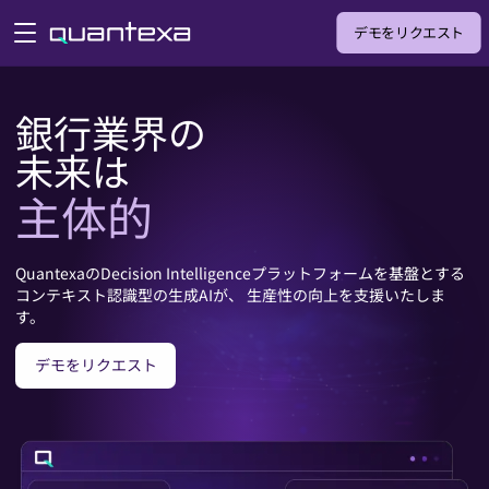
デモをリクエスト
open menu
銀行業界の

主体的
効率的
QuantexaのDecision Intelligenceプラットフォームを基盤とする
コンテキスト認識型の生成AIが、 生産性の向上を支援いたしま
知的
す。
自律的
デモをリクエスト
連携的
主体的