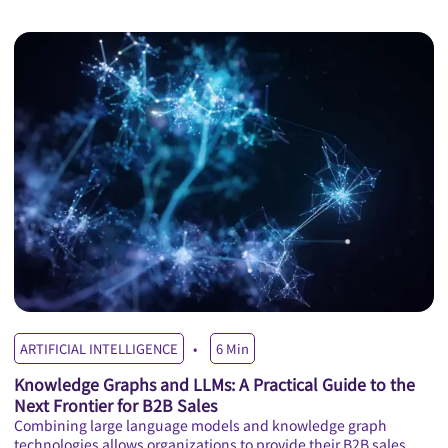
ARTIFICIAL INTELLIGENCE
6
Min
A
Knowledge Graphs and LLMs: A Practical Guide to the
I
Next Frontier for B2B Sales
Ex
cu
Combining large language models and knowledge graph
ca
technologies allows organizations to provide their B2B sales