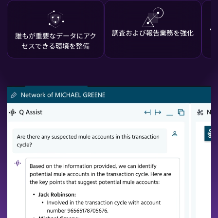
よ
調査および報告業務を強化
業務効率の向上とワークフ
不正調査を加速
調査と意思決定の加速
誰もが重要なデータにアク
誰もがデータとインサイト
卓越した
リスクの
顧客対応チームの生産性を
収益源の強化
ローの最適化
カスタマ
セスできる環境を整備
にアクセスできる環境を整
ペリ
理プ
飛躍的に向上
備
報告プロセスの強化
デューデ
KYC業務の効率化