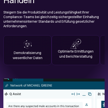
Handeln
Steigern Sie die Produktivität und Leistungsfähigkeit Ihrer
Compliance-Teams bei gleichzeitig sichergestellter Einhaltung
unternehmensinterner Standards und Erfüllung gesetzlicher
Anforderungen.
Produktiverer
Maximierte
P
Kundenservice
Einnahmequellen
Kund
Beschleunigte
emokratischerer Zugriff
Er
Sc
Optimierte Ermittlungen
Betrugsermittlungen
Demokratisierung
auf Daten und
Kund
und Berichterstattung
wesentlicher Daten
Erkenntnisse
Gesteigerte Effizienz und
Beschleunigte
Ve
vereinfachte
Ermittlungen und
Verbesserte
Genauere
Über
Vereinfachte KYC-
Arbeitsabläufe
schnellere
Berichterstattung
P
Steuer
Verfahren
Entscheidungen