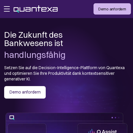
Demo anfordern
open menu
Die Zukunft des 

handlungsfähig
effizient
Setzen Sie auf die Decision-Intelligence-Plattform von Quantexa
und optimieren Sie Ihre Produktivität dank kontextsensitiver
generativer KI.
intelligent
Demo anfordern
autonom
vernetzt
handlungsfähig