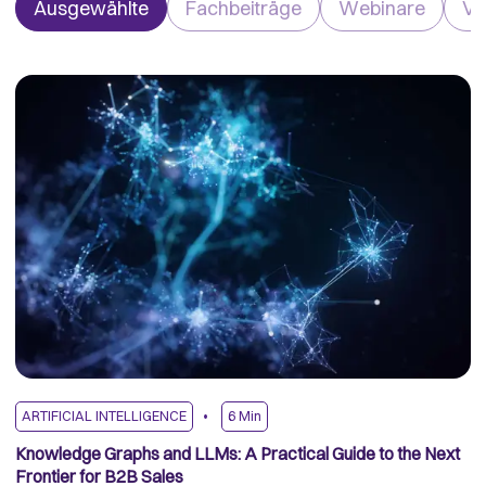
Ausgewählte
Fachbeiträge
Webinare
Vi
ARTIFICIAL INTELLIGENCE
6
Min
A
Knowledge Graphs and LLMs: A Practical Guide to the Next
It
Ex
Frontier for B2B Sales