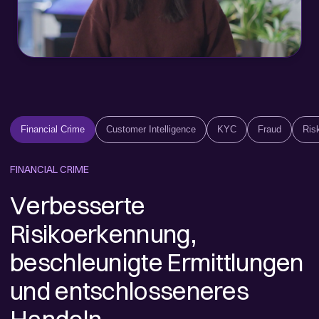
Financial Crime
Customer Intelligence
KYC
Fraud
Ris
FINANCIAL CRIME
Verbesserte
Risikoerkennung,
beschleunigte Ermittlungen
und entschlosseneres