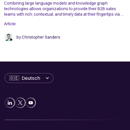
cu
Combining large language models and knowledge graph
ca
technologies allows organizations to provide their B2B sales
teams with rich, contextual, and timely data at their fingertips via a
Ar
simple conversational interface.
Article
by
Christopher Sanders
Sprache