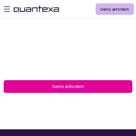
Demo anfordern
open menu
Datenaufnahme
Beschleunigen und vereinfachen Sie die
Datenaufnahme aus jeder Datenquelle mithilfe
von KI-gesteuerter Datenaufnahme.
Demo anfordern