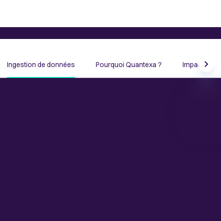
Ingestion de données
Pourquoi Quantexa ?
Impact
Scrol
Nettoyer, enrichir et intégrer
aisément les données
Les capacités d'ingestion de données de Quantexa offrent
un moyen rapide, simple et évolutif d'intégrer des données
dans la plateforme Quantexa afin de réduire les
manipulations fastidieuses de données et d'accélérer le
délai de rentabilisation.
Grâce à notre système d'ingestion de données low-code, les