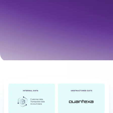
WHY QUANTEXA?
Scalable and rapid data
onboarding
Ingest all your data into Quantexa, from any data source,
with minimal preparation required.