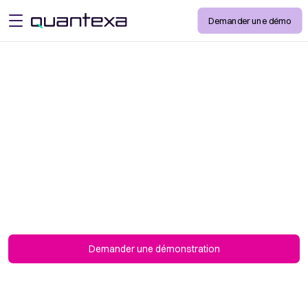
Demander une démo
open menu
Ingestion de
données
Accélérez et simplifiez l'intégration des
données à partir de n'importe quelle source de
données en utilisant une ingestion de données
alimentée par l'IA.
Demander une démonstration