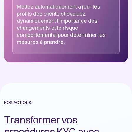
Mettez automatiquement à jour les
Évaluez dynamiquement le risque
Limitez les contacts clients lors de
profils des clients et évaluez
l'actualisation des profils
dynamiquement l'importance des
Réévaluez le risque client à l'aide de
changements et le risque
caractéristiques contextuelles
Surveillez en permanence les sources
comportemental pour déterminer les
supplémentaires lors de la détection
de données publiques afin d'éviter de
mesures à prendre.
d'un changement de profil.
solliciter inutilement les clients
NOS ACTIONS
Transformer vos
procédures KYC avec