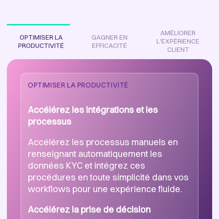
AMÉLIORER
OPTIMISER LA
GAGNER EN
L'EXPÉRIENCE
PRODUCTIVITÉ
EFFICACITÉ
CLIENT
OPTIMISER LA PRODUCTIVITÉ
Accélérez les intégrations et les
processus
GAGNER EN EFFICACITÉ
Accélérez les processus manuels en
Identifiez les opportunités et les risques
renseignant automatiquement les
cachés
AMÉLIORER L'EXPÉRIENCE CLIENT
données KYC et intégrez ces
procédures en toute simplicité dans vos
Identifiez les opportunités et les risques
Simplifiez le processus d'intégration
workflows pour une expérience fluide.
cachés à travers les réseaux,
notamment les parties connectées et
Réduisez de manière significative les
Accélérez la prise de décision
les structures de propriété.
délais de vérification et d'intégration.