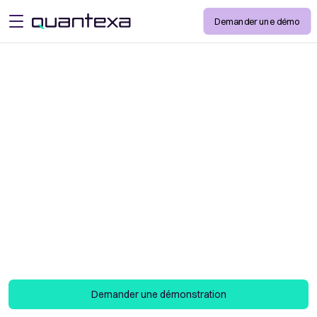
Demander une démo
open menu
Connaître votre
client
Transformez vos processus KYC avec une
approche avancée, guidée par les données, qui
favorise une prise de décision en toute
confiance. Positionnez-vous pour une
surveillance perpétuelle et des évaluations
dynamiques des risques clients.
Demander une démonstration