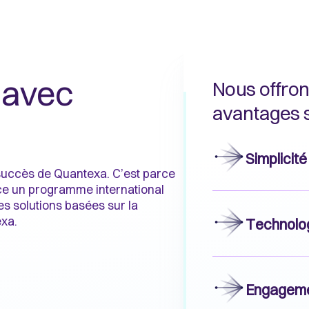
r avec
Nous offron
avantages s
Simplicité
 succès de Quantexa. C’est parce
ace un programme international
es solutions basées sur la
exa.
Technolog
Engagemen