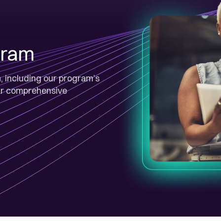
gram
 including our program’s
 our comprehensive