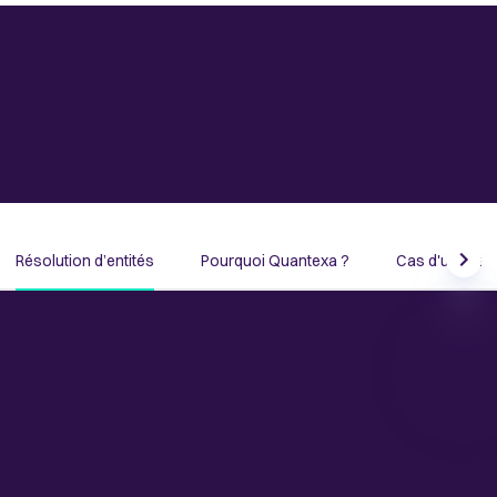
Découvrez comment la résolution d’entités
améliore la qualité des données et des décisions
En savoir plus
Résolution d’entités
Pourquoi Quantexa ?
Cas d'usage
Scrol
Dynamique, innovante et adaptée à
des cas d'usage multiples
La résolution d’entités de Quantexa est pensée pour les
entreprises : elle offre une précision inédite en associant