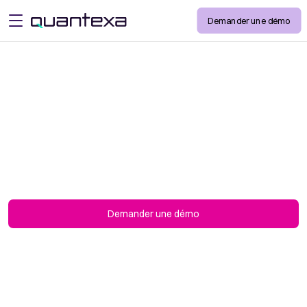
Demander une démo
open menu
Résolution d’entités
Connectez à grande échelle des données
ambigües et disparates avec une précision
inégalée pour créer une vue complète des
personnes, des entreprises et des lieux.
Demander une démo