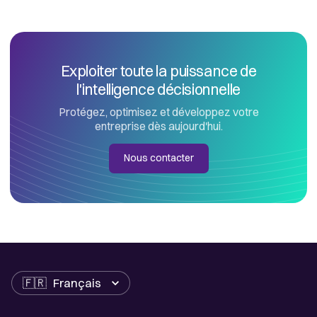
Exploiter toute la puissance de
l'intelligence décisionnelle
Protégez, optimisez et développez votre
entreprise dès aujourd'hui.
Nous contacter
Langue