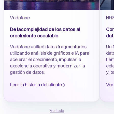
Vodafone
NHS
De
la
complejidad de los datos al
Con
crecimiento escalable
dat
Vodafone unificó datos fragmentados
Un 
utilizando análisis de gráficos e IA para
dat
acelerar el crecimiento, impulsar la
tie
excelencia operativa y modernizar la
col
gestión de datos.
y lo
Leer la historia del cliente
Ver
Ver todo