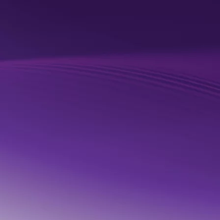
This one is built on context. We've been building it for a 
decade." 

READ BLOG